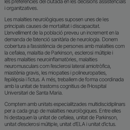
les preferències del ciutadà en les decisions assistencials
i organitzatives.
Les malalties neurològiques suposen unes de les
principals causes de mortalitat i discapacitat.
L’envelliment de la població preveu un increment en la
demanda de l’atenció sanitària de neurologia. Donem
cobertura a l’assistència de persones amb malalties com
la cefalea, malaltia de Parkinson, esclerosi múltiple i
altres malalties neuroinflamatòries, malalties
neuromusculars com l’esclerosi lateral amiotròfica,
miastènia gravis, les miopaties i polineuropaties,
l’epilèpsia i l’ictus. A més, treballem de forma coordinada
amb la unitat de trastorns cognitius de l’Hospital
Universitari de Santa Maria.
Comptem amb unitats especialitzades multidiscidiplinars
per a cada grup de malalties neurològiques. Entre elles
hi destaquen la unitat de cefalea, unitat de Parkinson,
unitat d’esclerosi múltiple, unitat d’ELA i unitat d’ictus.