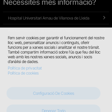
Necessites més informació?
Hospital Universitari Arnau de Vilanova de Lleida
Atenció Primària i a la Comunitat Lleida
Fem servir cookies per garantir el funcionament del nostre
lloc web, personalitzar anuncis i continguts, oferir
Atenció Primària de l’Alt Pirineu i Aran
funcions per a xarxes socials i analitzar el nostre trànsit.
També compartim informació sobre l'ús que feu del lloc
Hospital Universitari de Santa Maria
web amb les nostres xarxes socials, anuncis i socis
d'anàlisi de dades.
Hospital Comarcal del Pallars
Política de privacitat
Política de cookies
Centres Residencials
Hospital Jaume Nadal Meroles
Configuració De Cookies
Denegar Todo