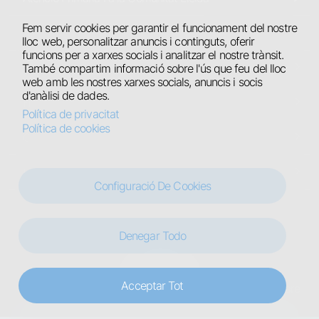
Atenció Primària i a la Comunitat Lleida
Fem servir cookies per garantir el funcionament del nostre
lloc web, personalitzar anuncis i continguts, oferir
Atenció Primària de l’Alt Pirineu i Aran
funcions per a xarxes socials i analitzar el nostre trànsit.
També compartim informació sobre l'ús que feu del lloc
Hospital Universitari de Santa Maria
web amb les nostres xarxes socials, anuncis i socis
d'anàlisi de dades.
Hospital Comarcal del Pallars
Política de privacitat
Política de cookies
Centres Residencials
Hospital Jaume Nadal Meroles
Configuració De Cookies
Denegar Todo
Legal
Avís legal
Política de privacitat
Política de cookies
Acceptar Tot
© ICSGSSLleidaPirineu 2025. Designed by
Use It Software