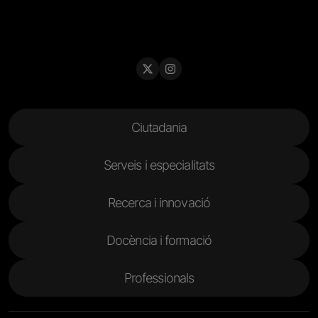
Menu Footer
Ciutadania
Serveis i especialitats
Recerca i innovació
Docència i formació
Professionals