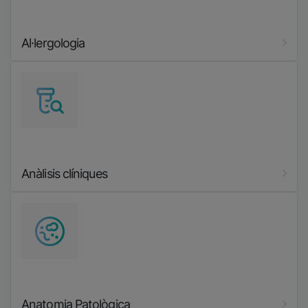
Al·lergologia
Imatge
Anàlisis clíniques
Imatge
Anatomia Patològica