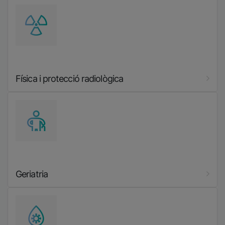
Imatge
Física i protecció radiològica
Imatge
Geriatria
Imatge