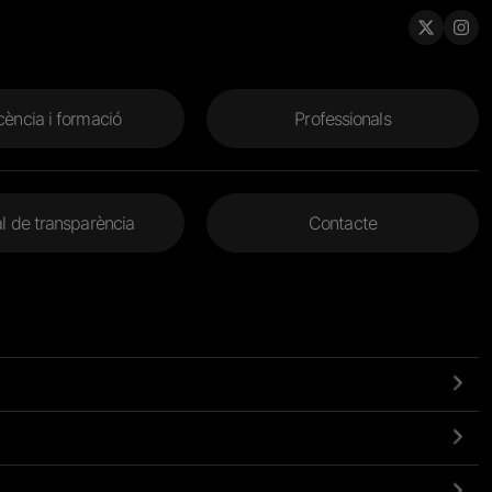
ència i formació
Professionals
l de transparència
Contacte