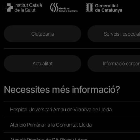
Menu Footer
Ciutadania
Serveis i especial
Menu Footer 2
Actualitat
Informació corpor
Necessites més informació?
Hospital Universitari Arnau de Vilanova de Lleida
Atenció Primària i a la Comunitat Lleida