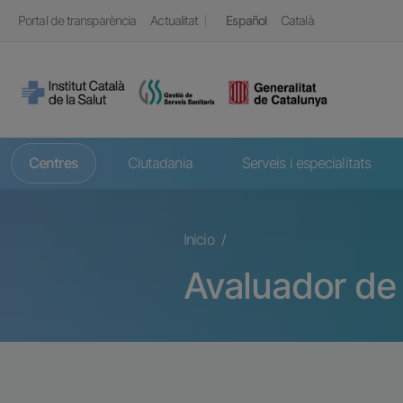
Pasar al contenido principal
Top header
Portal de transparència
Actualitat
Español
Català
Navegació principal
Centres
Ciutadania
Serveis i especialitats
Ruta de navegac
Inicio
Avaluador de