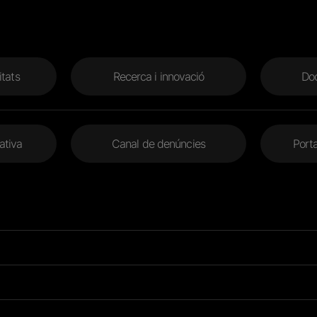
itats
Recerca i innovació
Doc
ativa
Canal de denúncies
Porta