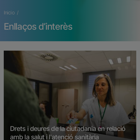
Ruta de navegación
Inicio
Enllaços d’interès
Imagen
Drets i deures de la ciutadania en relació
amb la salut i l'atenció sanitària