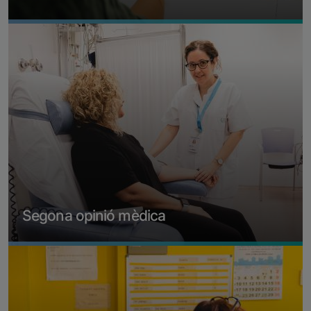
Imagen
Visitar web
Segona opinió mèdica
Imagen
Més informació