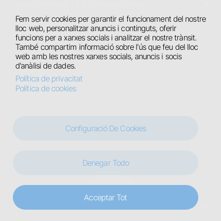
Atenció Primària i a la Comunitat Lleida
Fem servir cookies per garantir el funcionament del nostre
lloc web, personalitzar anuncis i continguts, oferir
Atenció Primària de l’Alt Pirineu i Aran
funcions per a xarxes socials i analitzar el nostre trànsit.
També compartim informació sobre l'ús que feu del lloc
Hospital Universitari de Santa Maria
web amb les nostres xarxes socials, anuncis i socis
d'anàlisi de dades.
Hospital Comarcal del Pallars
Política de privacitat
Política de cookies
Centres Residencials
Hospital Jaume Nadal Meroles
Configuració De Cookies
Denegar Todo
Legal
Avís legal
Política de privacitat
Política de cookies
Acceptar Tot
© ICSGSSLleidaPirineu 2025. Designed by
Use It Software