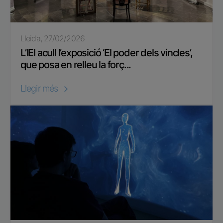
Lleida, 27/02/2026
L’IEI acull l’exposició ‘El poder dels vincles’,
que posa en relleu la forç...
Llegir més