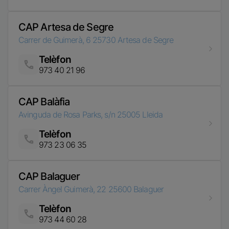
973 40 21 96
CAP Balàfia
Avinguda de Rosa Parks, s/n
25005
Lleida
Telèfon
Imatge
973 23 06 35
CAP Balaguer
Carrer Àngel Guimerà, 22
25600
Balaguer
Telèfon
Imatge
973 44 60 28
CAP Bellpuig
Carrer Diputació, s/n
25250
Bellpuig
Telèfon
Imatge