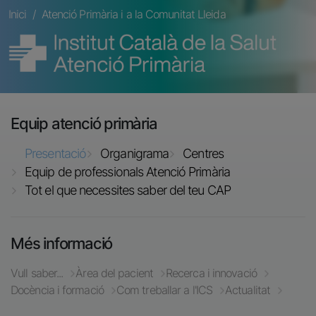
Fil d'ariadna
Inici
Atenció Primària i a la Comunitat Lleida
Imatge
Equip atenció primària
Presentació
Organigrama
Centres
Equip de professionals Atenció Primària
Tot el que necessites saber del teu CAP
Més informació
Vull saber...
Àrea del pacient
Recerca i innovació
Docència i formació
Com treballar a l'ICS
Actualitat