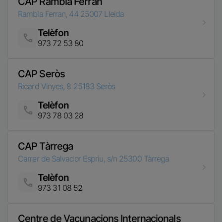
CAP Seròs
Ricard Vinyes, 8
25183
Seròs
Telèfon
Imatge
973 78 03 28
CAP Tàrrega
Carrer de Salvador Espriu, s/n
25300
Tàrrega
Telèfon
Imatge
973 31 08 52
Centre de Vacunacions Internacionals
Lleida
Av. Garrigues, 21
25001
Lleida
Telèfon
Imatge
973 03 22 86