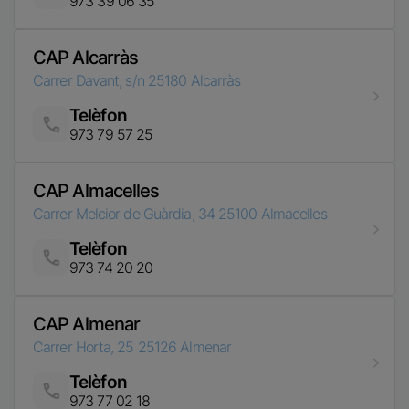
Telèfon
Imatge
973 79 57 25
CAP Almacelles
Carrer Melcior de Guàrdia, 34
25100
Almacelles
Telèfon
Imatge
973 74 20 20
CAP Almenar
Carrer Horta, 25
25126
Almenar
Telèfon
Imatge
973 77 02 18
CAP Artesa de Segre
Carrer de Guimerà, 6
25730
Artesa de Segre
Telèfon
Imatge