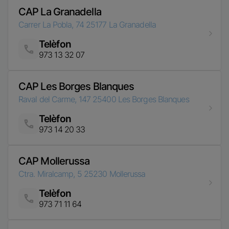
CAP Les Borges Blanques
Raval del Carme, 147
25400
Les Borges Blanques
Telèfon
Imatge
973 14 20 33
CAP Mollerussa
Ctra. Miralcamp, 5
25230
Mollerussa
Telèfon
Imatge
973 71 11 64
CAP Onze de Setembre
Passeig Onze de Setembre, 10
25005
Lleida
Telèfon
Imatge
973 70 12 23