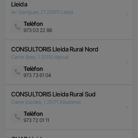
CONSULTORIS Lleida Rural Nord
Carrer Bosc, 1
25110
Alpicat
Telèfon
Imatge
973 73 61 04
CONSULTORIS Lleida Rural Sud
Carrer Escoles, 1
25171
Albatàrrec
Telèfon
Imatge
973 72 01 11
CUAP Lleida
Av. Prat de la Riba, 56
25004
Lleida
Telèfon
Imatge
973 23 33 85