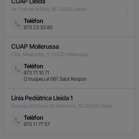
CUAP Mollerussa
Ctra. Miralcamp, 5
25230
Mollerussa
Telèfon
Imatge
973 71 10 71
O truqueu al 061 Salut Respon
Línia Pediàtrica Lleida 1
Passeig de l'Onze de Setembre, 10
25005
Lleida
Telèfon
Imatge
973 11 77 57
Equip de professionals Atenció
Primària