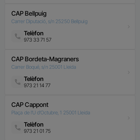
973 33 71 57
CAP Bordeta-Magraners
Carrer Boqué, s/n
25001
Lleida
Telèfon
Imatge
973 21 14 77
CAP Cappont
Plaça de l'U d'Octubre, 1
25001
Lleida
Telèfon
Imatge
973 21 01 75
CAP Cervera
Av. Duran i Sanpere, 45
25200
Cervera
Telèfon
Imatge
973 53 10 48