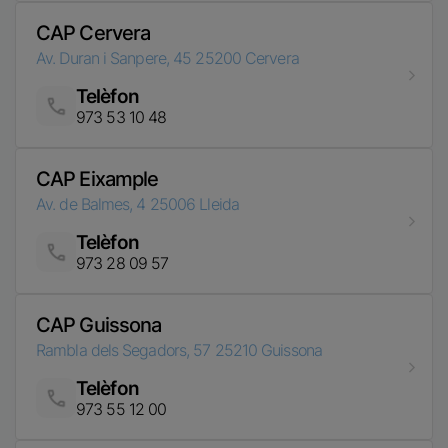
CAP Eixample
Av. de Balmes, 4
25006
Lleida
Telèfon
Imatge
973 28 09 57
CAP Guissona
Rambla dels Segadors, 57
25210
Guissona
Telèfon
Imatge
973 55 12 00
CAP La Granadella
Carrer La Pobla, 74
25177
La Granadella
Telèfon
Imatge
973 13 32 07