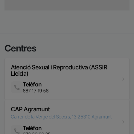
Centres
Atenció Sexual i Reproductiva (ASSIR
Lleida)
Telèfon
Imatge
667 17 19 56
CAP Agramunt
Carrer de la Verge del Socors, 13
25310
Agramunt
Telèfon
Imatge
973 39 06 35
CAP Alcarràs
Carrer Davant, s/n
25180
Alcarràs