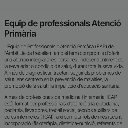
L'Equip de Professionals d'Atenció Primària (EAP) de
l'Àmbit Lleida treballem amb el ferm compromís d'oferir
una atenció integral a les persones, independentment de
la seva edat o condició de salut, durant tota la seva vida.
A més de diagnosticar, tractar i seguir els problemes de
salut, ens centrem en la prevenció de malalties, la
promoció de la salut i la impartició d'educació sanitària.
A més de professionals de medicina i infermeria, l’EAP
està format per professionals d'atenció a la ciutadania,
pediatria, llevadores, treball social, tècnics auxiliars de
cures infermeres (TCAI), així com per rols de més recent
incorporació (fisioteràpia, dietètica–nutrició, referents de
benestar emocional (psicòlegs), i higienistes
bucodentals) Aquest treball en equip multidisciplinari ens
permet abordar les necessitats de salut de la persona de
manera integral i adaptada a les seves necessitats
individuals.