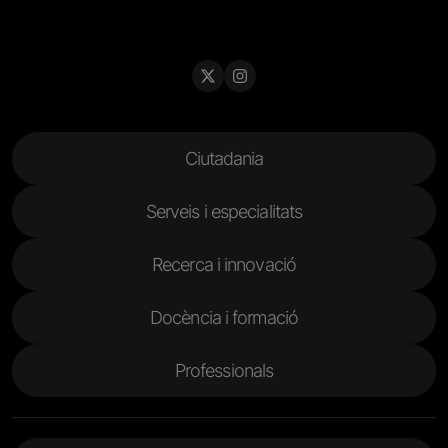
Menu Footer
Ciutadania
Serveis i especialitats
Recerca i innovació
Docència i formació
Professionals
Menu Footer 2
Actualitat
Informació corporativa