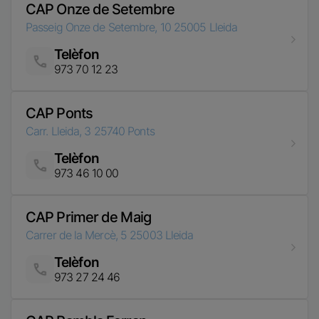
CAP Ponts
Carr. Lleida, 3
25740
Ponts
Telèfon
Imatge
973 46 10 00
CAP Primer de Maig
Carrer de la Mercè, 5
25003
Lleida
Telèfon
Imatge
973 27 24 46
CAP Rambla Ferran
Rambla Ferran, 44
25007
Lleida
Telèfon
Imatge
973 72 53 80