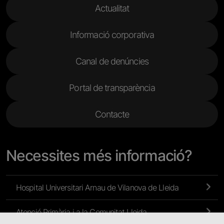
Canal de denúncies
Portal de transparència
Contacte
Necessites més informació?
Hospital Universitari Arnau de Vilanova de Lleida
Atenció Primària i a la Comunitat Lleida
Atenció Primària de l’Alt Pirineu i Aran
Hospital Universitari de Santa Maria