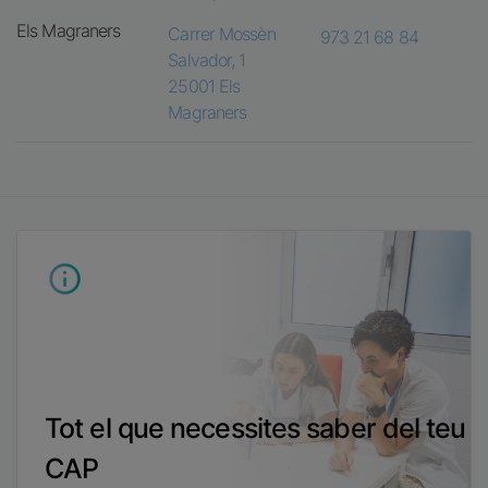
Els Magraners
Carrer Mossèn
973 21 68 84
Salvador, 1
25001
Els
Magraners
Imatge
Tot el que necessites saber del teu
CAP