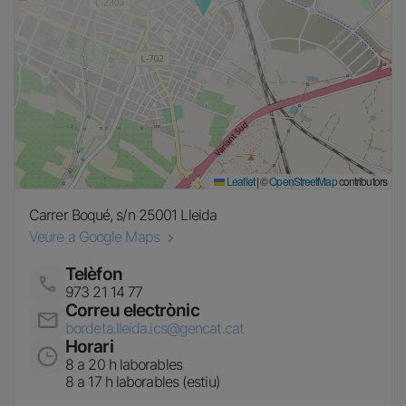
Leaflet
|
©
OpenStreetMap
contributors
Carrer Boqué, s/n
25001
Lleida
Veure a Google Maps
Telèfon
Imatge
973 21 14 77
Correu electrònic
Imatge
bordeta.lleida.ics@gencat.cat
Horari
Imatge
8 a 20 h laborables
8 a 17 h laborables (estiu)