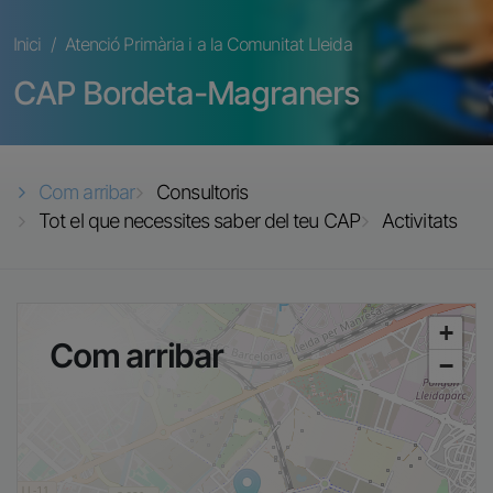
Fil d'ariadna
Inici
Atenció Primària i a la Comunitat Lleida
CAP Bordeta-Magraners
Com arribar
Consultoris
Tot el que necessites saber del teu CAP
Activitats
+
Com arribar
−