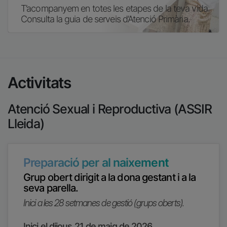
T’acompanyem en totes les etapes de la teva vida.
Consulta la guia de serveis d’Atenció Primària.
Activitats
Atenció Sexual i Reproductiva (ASSIR
Lleida)
Preparació per al naixement
Grup obert dirigit a la dona gestant i a la
seva parella.
Inici a les 28 setmanes de gestió (grups oberts).
Inici el dijous 21 de maig de 2026.