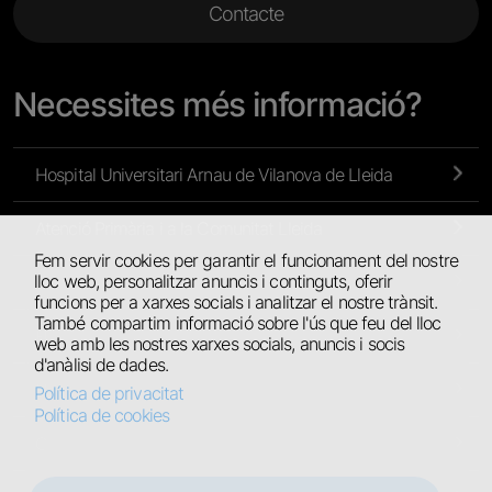
Contacte
Necessites més informació?
Hospital Universitari Arnau de Vilanova de Lleida
Atenció Primària i a la Comunitat Lleida
Fem servir cookies per garantir el funcionament del nostre
lloc web, personalitzar anuncis i continguts, oferir
Atenció Primària de l’Alt Pirineu i Aran
funcions per a xarxes socials i analitzar el nostre trànsit.
També compartim informació sobre l'ús que feu del lloc
Hospital Universitari de Santa Maria
web amb les nostres xarxes socials, anuncis i socis
d'anàlisi de dades.
Hospital Comarcal del Pallars
Política de privacitat
Política de cookies
Centres Residencials