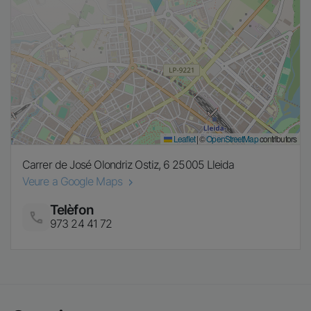
Leaflet
|
©
OpenStreetMap
contributors
Carrer de José Olondriz Ostiz, 6
25005
Lleida
Veure a Google Maps
Telèfon
Imatge
973 24 41 72