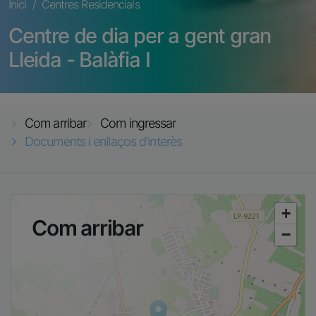
Fil d'ariadna
Inici
Centres Residencials
Centre de dia per a gent gran
Lleida - Balàfia I
Com arribar
Com ingressar
Documents i enllaços d’interès
+
Com arribar
−