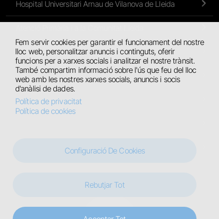
Hospital Universitari Arnau de Vilanova de Lleida
Atenció Primària i a la Comunitat Lleida
Fem servir cookies per garantir el funcionament del nostre
lloc web, personalitzar anuncis i continguts, oferir
Atenció Primària de l’Alt Pirineu i Aran
funcions per a xarxes socials i analitzar el nostre trànsit.
També compartim informació sobre l'ús que feu del lloc
Hospital Universitari de Santa Maria
web amb les nostres xarxes socials, anuncis i socis
d'anàlisi de dades.
Hospital Comarcal del Pallars
Política de privacitat
Política de cookies
Centres Residencials
Hospital Jaume Nadal Meroles
Configuració De Cookies
Rebutjar Tot
Legal
Avís legal
Política de privacitat
Política de cookies