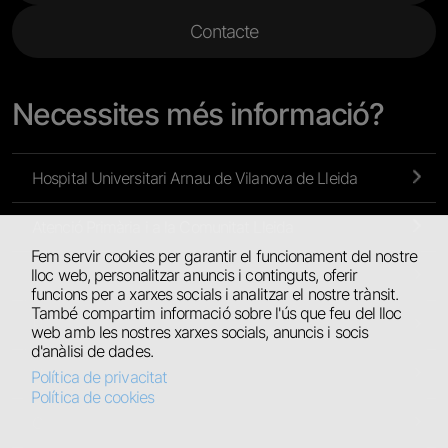
Contacte
Necessites més informació?
Hospital Universitari Arnau de Vilanova de Lleida
Atenció Primària i a la Comunitat Lleida
Fem servir cookies per garantir el funcionament del nostre
lloc web, personalitzar anuncis i continguts, oferir
Atenció Primària de l’Alt Pirineu i Aran
funcions per a xarxes socials i analitzar el nostre trànsit.
També compartim informació sobre l'ús que feu del lloc
Hospital Universitari de Santa Maria
web amb les nostres xarxes socials, anuncis i socis
d'anàlisi de dades.
Hospital Comarcal del Pallars
Política de privacitat
Política de cookies
Centres Residencials