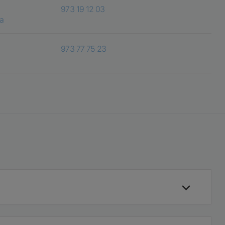
973 19 12 03
ca
973 77 75 23