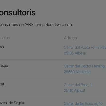
onsultoris
consultoris de l'ABS Lleida Rural Nord són:
sultori
Adreça
esa
Carrer del Poeta Fermí Pal
25135
Albesa
letge
Carrer del Doctor Fleming,
25660
Alcoletge
cat
Carrer del Bosc, 1
25110
Alpicat
vent de Segrià
Carrer de les Escoles, 10