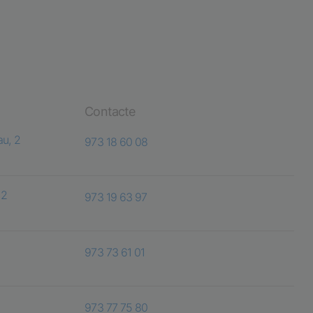
Contacte
au, 2
973 18 60 08
 2
973 19 63 97
973 73 61 01
973 77 75 80