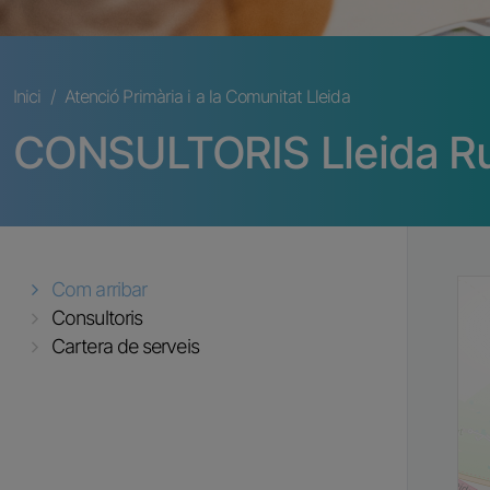
Fil d'ariadna
Inici
Atenció Primària i a la Comunitat Lleida
CONSULTORIS Lleida Ru
Com arribar
Consultoris
Cartera de serveis