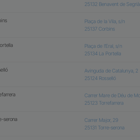
25132
Benavent de Segrià
ins
Plaça de la Vila, s/n
25137
Corbins
ortella
Plaça de l'Eral, s/n
25134
La Portella
elló
Avinguda de Catalunya, 2
25124
Rosselló
efarrera
Carrer Mare de Déu de Mon
25123
Torrefarrera
e-serona
Carrer Major, 29
25131
Torre-serona