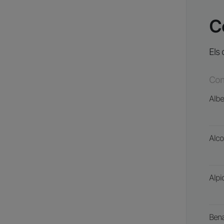
C
Els 
Con
Alb
Alco
Alpi
Bena