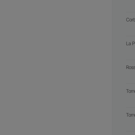
Corb
La P
Ross
Torr
Torr