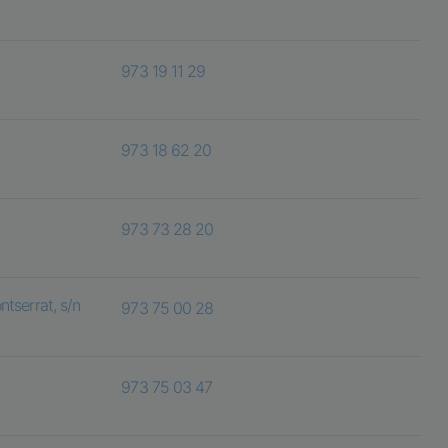
973 19 11 29
973 18 62 20
973 73 28 20
tserrat, s/n
973 75 00 28
973 75 03 47