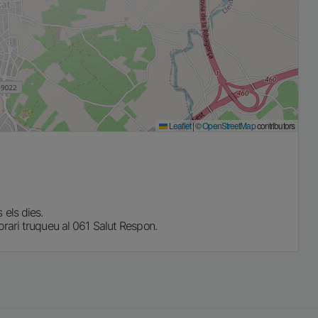
Leaflet
|
©
OpenStreetMap
contributors
 els dies.
orari truqueu al 061 Salut Respon.