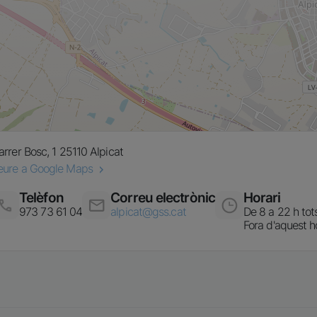
arrer Bosc, 1
25110
Alpicat
eure a Google Maps
Telèfon
Correu electrònic
Horari
matge
Imatge
Imatge
973 73 61 04
alpicat@gss.cat
De 8 a 22 h tots
Fora d'aquest h