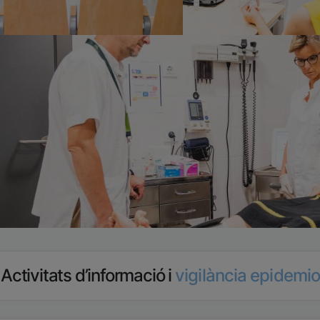
tge
Activitats d’informació i
vigilància epidemio