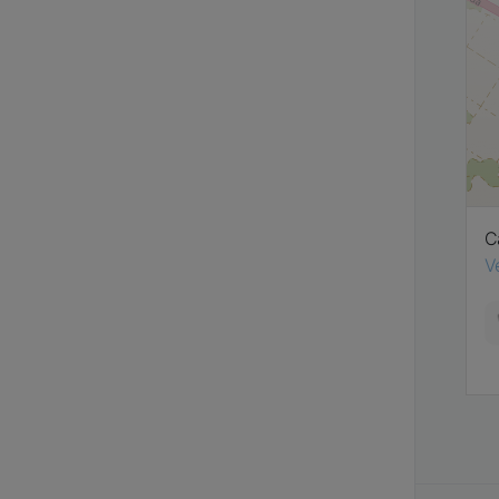
C
V
I