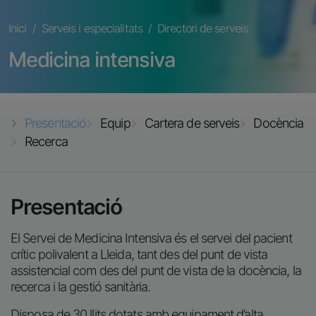
Fil d'ariadna
Inici
Serveis i especialitats
Directori de serveis
Medicina intensiva
Presentació
Equip
Cartera de serveis
Docència
Recerca
Presentació
El Servei de Medicina Intensiva és el servei del pacient
crític polivalent a Lleida, tant des del punt de vista
assistencial com des del punt de vista de la docència, la
recerca i la gestió sanitària.
Disposa de 30 llits dotats amb equipament d’alta