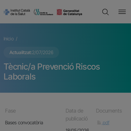
Pasar al contenido principal
Cerca
Ruta de navegación
Inicio
Actualitzat
2/07/2026
Tècnic/a Prevenció Riscos
Laborals
Fase
Data de
Documents
publicació
Bases convocatòria
.pdf
18/05/2026