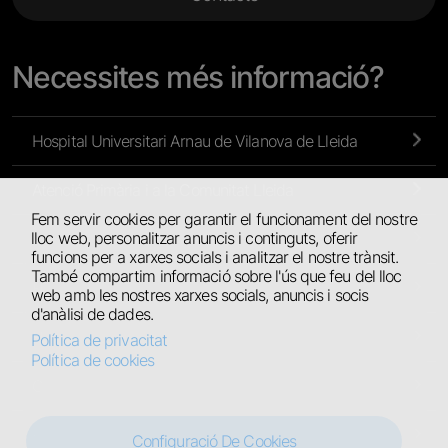
Necessites més informació?
Hospital Universitari Arnau de Vilanova de Lleida
Atenció Primària i a la Comunitat Lleida
Fem servir cookies per garantir el funcionament del nostre
lloc web, personalitzar anuncis i continguts, oferir
Atenció Primària de l’Alt Pirineu i Aran
funcions per a xarxes socials i analitzar el nostre trànsit.
També compartim informació sobre l'ús que feu del lloc
Hospital Universitari de Santa Maria
web amb les nostres xarxes socials, anuncis i socis
d'anàlisi de dades.
Hospital Comarcal del Pallars
Política de privacitat
Política de cookies
Centres Residencials
Hospital Jaume Nadal Meroles
Configuració De Cookies