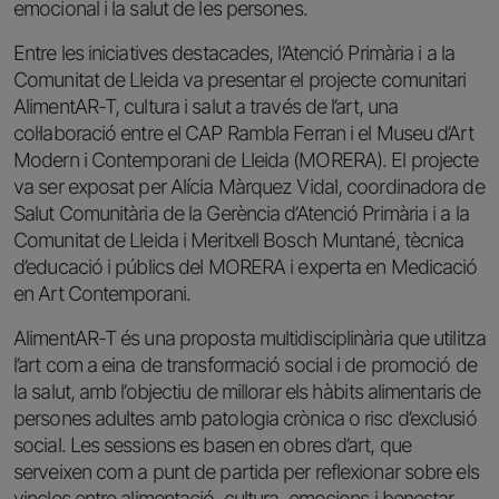
emocional i la salut de les persones.
Entre les iniciatives destacades, l’Atenció Primària i a la
Comunitat de Lleida va presentar el projecte comunitari
AlimentAR-T, cultura i salut a través de l’art, una
col·laboració entre el CAP Rambla Ferran i el Museu d’Art
Modern i Contemporani de Lleida (MORERA). El projecte
va ser exposat per Alícia Màrquez Vidal, coordinadora de
Salut Comunitària de la Gerència d’Atenció Primària i a la
Comunitat de Lleida i Meritxell Bosch Muntané, tècnica
d’educació i públics del MORERA i experta en Medicació
en Art Contemporani.
AlimentAR-T és una proposta multidisciplinària que utilitza
l’art com a eina de transformació social i de promoció de
la salut, amb l’objectiu de millorar els hàbits alimentaris de
persones adultes amb patologia crònica o risc d’exclusió
social. Les sessions es basen en obres d’art, que
serveixen com a punt de partida per reflexionar sobre els
vincles entre alimentació, cultura, emocions i benestar.