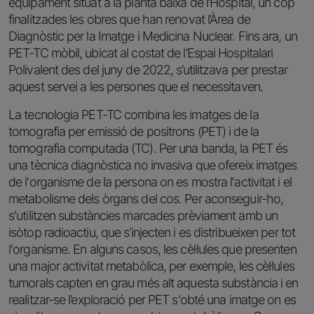
equipament situat a la planta baixa de l’Hospital, un cop
finalitzades les obres que han renovat l’Àrea de
Diagnòstic per la Imatge i Medicina Nuclear. Fins ara, un
PET-TC mòbil, ubicat al costat de l’Espai Hospitalari
Polivalent des del juny de 2022, s’utilitzava per prestar
aquest servei a les persones que el necessitaven.
La tecnologia PET-TC combina les imatges de la
tomografia per emissió de positrons (PET) i de la
tomografia computada (TC). Per una banda, la PET és
una tècnica diagnòstica no invasiva que ofereix imatges
de l'organisme de la persona on es mostra l'activitat i el
metabolisme dels òrgans del cos. Per aconseguir-ho,
s'utilitzen substàncies marcades prèviament amb un
isòtop radioactiu, que s’injecten i es distribueixen per tot
l'organisme. En alguns casos, les cèl·lules que presenten
una major activitat metabòlica, per exemple, les cèl·lules
tumorals capten en grau més alt aquesta substància i en
realitzar-se l’exploració per PET s'obté una imatge on es