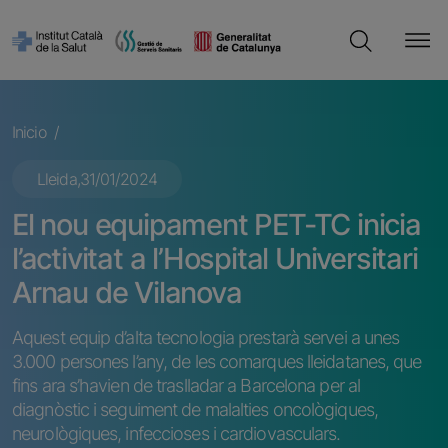
Pasar al contenido principal
Cerca
Ruta de navegación
Inicio
Lleida,
31/01/2024
El nou equipament PET-TC inicia
l’activitat a l’Hospital Universitari
Arnau de Vilanova
Aquest equip d’alta tecnologia prestarà servei a unes
3.000 persones l’any, de les comarques lleidatanes, que
fins ara s’havien de traslladar a Barcelona per al
diagnòstic i seguiment de malalties oncològiques,
neurològiques, infeccioses i cardiovasculars.