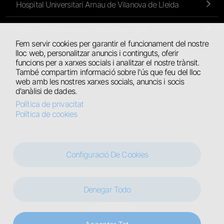
Hospital Universitari Arnau de Vilanova de Lleida
Atenció Primària i a la Comunitat Lleida
Fem servir cookies per garantir el funcionament del nostre
lloc web, personalitzar anuncis i continguts, oferir
Atenció Primària de l’Alt Pirineu i Aran
funcions per a xarxes socials i analitzar el nostre trànsit.
També compartim informació sobre l'ús que feu del lloc
Hospital Universitari de Santa Maria
web amb les nostres xarxes socials, anuncis i socis
d'anàlisi de dades.
Hospital Comarcal del Pallars
Política de privacitat
Política de cookies
Centres Residencials
Hospital Jaume Nadal Meroles
Configuració De Cookies
Denegar Todo
Legal
Avís legal
Política de privacitat
Política de cookies