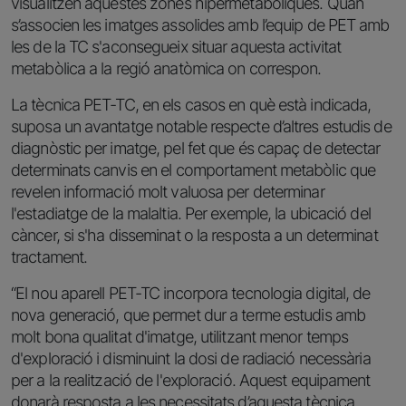
visualitzen aquestes zones hipermetabòliques. Quan
s’associen les imatges assolides amb l’equip de PET amb
les de la TC s'aconsegueix situar aquesta activitat
metabòlica a la regió anatòmica on correspon.
La tècnica PET-TC, en els casos en què està indicada,
suposa un avantatge notable respecte d’altres estudis de
diagnòstic per imatge, pel fet que és capaç de detectar
determinats canvis en el comportament metabòlic que
revelen informació molt valuosa per determinar
l'estadiatge de la malaltia. Per exemple, la ubicació del
càncer, si s'ha disseminat o la resposta a un determinat
tractament.
“El nou aparell PET-TC incorpora tecnologia digital, de
nova generació, que permet dur a terme estudis amb
molt bona qualitat d'imatge, utilitzant menor temps
d'exploració i disminuint la dosi de radiació necessària
per a la realització de l'exploració. Aquest equipament
donarà resposta a les necessitats d’aquesta tècnica,