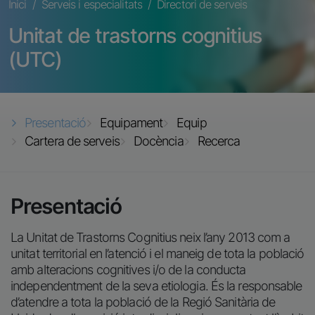
Fil d'ariadna
Inici
Serveis i especialitats
Directori de serveis
Unitat de trastorns cognitius
(UTC)
Presentació
Equipament
Equip
Cartera de serveis
Docència
Recerca
Presentació
La Unitat de Trastorns Cognitius neix l’any 2013 com a
unitat territorial en l’atenció i el maneig de tota la població
amb alteracions cognitives i/o de la conducta
independentment de la seva etiologia. És la responsable
d’atendre a tota la població de la Regió Sanitària de