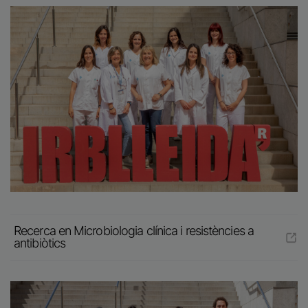
Imatge
Recerca en Microbiologia clínica i resistències a
antibiòtics
Imatge