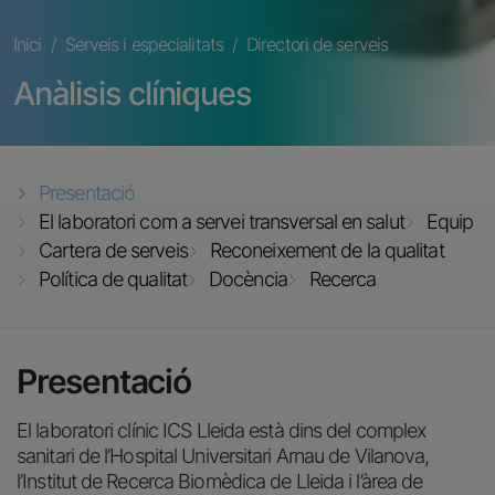
Fil d'ariadna
Inici
Serveis i especialitats
Directori de serveis
Anàlisis clíniques
Presentació
El laboratori com a servei transversal en salut
Equip
Cartera de serveis
Reconeixement de la qualitat
Política de qualitat
Docència
Recerca
Presentació
El laboratori clínic ICS Lleida està dins del complex
sanitari de l’Hospital Universitari Arnau de Vilanova,
l’Institut de Recerca Biomèdica de Lleida i l’àrea de