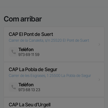
Com arribar
CAP El Pont de Suert
Carrer de la Canaleta, s/n
25520
El Pont de Suert
Telèfon
Imatge
973 69 11 59
CAP La Pobla de Segur
Carrer de les Esgrases, 1
25500
La Pobla de Segur
Telèfon
Imatge
973 68 13 23
CAP La Seu d’Urgell