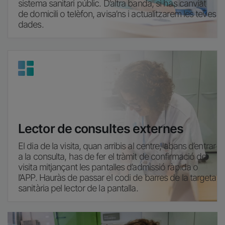
sistema sanitari públic. D’altra banda, si has canviat
de domicili o telèfon, avisa’ns i actualitzarem les teves
dades.
Imatge
Lector de consultes externes
El dia de la visita, quan arribis al centre, abans d’entrar
a la consulta, has de fer el tràmit de confirmació de
visita mitjançant les pantalles d’admissió ràpida o
l’APP. Hauràs de passar el codi de barres de la targeta
sanitària pel lector de la pantalla.
Imatge