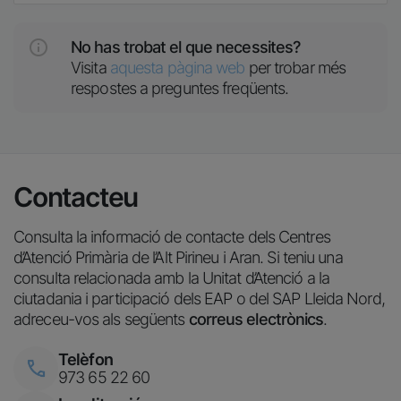
No has trobat el que necessites?
Visita
aquesta pàgina web
per trobar més
respostes a preguntes freqüents.
Contacteu
Consulta la informació de contacte dels Centres
d’Atenció Primària de l’Alt Pirineu i Aran. Si teniu una
consulta relacionada amb la Unitat d’Atenció a la
ciutadania i participació dels EAP o del SAP Lleida Nord,
adreceu-vos als següents
correus electrònics
.
Telèfon
Imatge
973 65 22 60