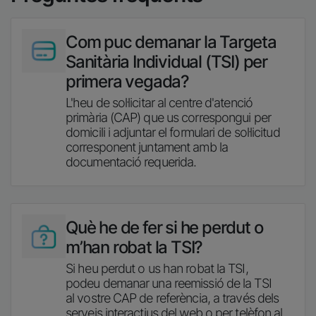
Imatge
Com puc demanar la Targeta
Sanitària Individual (TSI) per
primera vegada?
L'heu de sol·licitar al centre d'atenció
primària (CAP) que us correspongui per
domicili i adjuntar el formulari de sol·licitud
corresponent juntament amb la
documentació requerida.
Imatge
Què he de fer si he perdut o
m’han robat la TSI?
Si heu perdut o us han robat la TSI,
podeu demanar una reemissió de la TSI
al vostre CAP de referència, a través dels
serveis interactius del web o per telèfon al