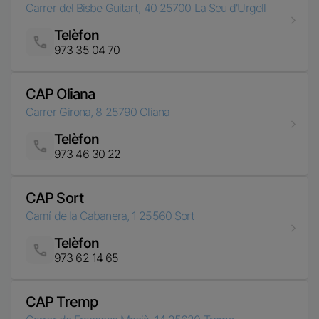
Carrer del Bisbe Guitart, 40
25700
La Seu d'Urgell
Telèfon
Imatge
973 35 04 70
CAP Oliana
Carrer Girona, 8
25790
Oliana
Telèfon
Imatge
973 46 30 22
CAP Sort
Camí de la Cabanera, 1
25560
Sort
Telèfon
Imatge
973 62 14 65
CAP Tremp