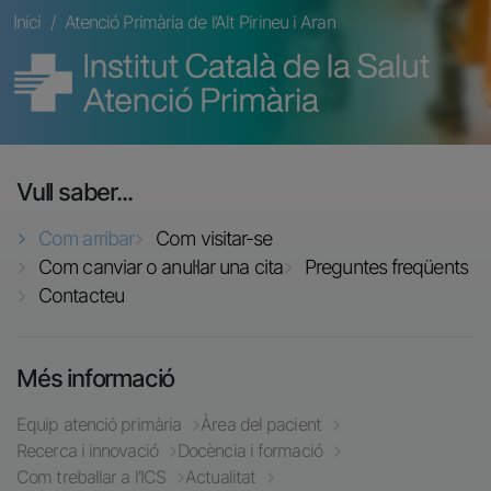
Fil d'ariadna
Inici
Atenció Primària de l’Alt Pirineu i Aran
Imatge
Vull saber...
Com arribar
Com visitar-se
Com canviar o anul·lar una cita
Preguntes freqüents
Contacteu
Més informació
Equip atenció primària
Àrea del pacient
Recerca i innovació
Docència i formació
Com treballar a l'ICS
Actualitat