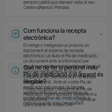
sempre caldrà que demani visita al seu
Centre d’Atenció Primària.
Imatge
Com funciona la recepta
electrònica?
El metge o metgessa us prescriu un
tractament al sistema de recepta
electrònica i us lliura el Pla de medicació,
un document amb la informació per
Imatge
seguir correctament el tractament (amb el
Què he de fer si perdo el meu
nom del medicament, la dosi, la
Pla de medicació o si aquest és
freqüència de l'administració i la durada
il·legible?
del tractament). Amb el vostre Pla de
medicació més recent i la targeta
Podeu recuperar i reimprimir el Pla de
sanitària individual, a la farmàcia us
medicació vigent accedint digitalment a
poden dispensar els medicaments a
la plataforma
La Meva Salut
o demanar
mesura que els aneu necessitant.
una còpia en el vostre CAP.