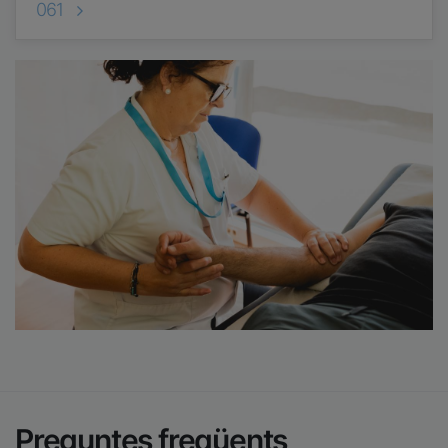
061
Imatge
Preguntes freqüents