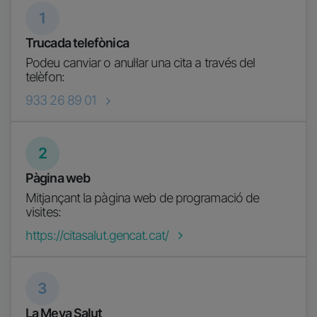
1
Trucada telefònica
Podeu canviar o anul·lar una cita a través del
telèfon:
933 26 89 01
2
Pàgina web
Mitjançant la pàgina web de programació de
visites:
https://citasalut.gencat.cat/
3
La Meva Salut