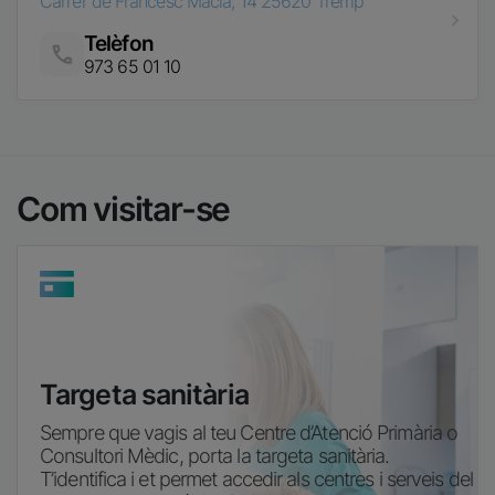
Carrer de Francesc Macià, 14
25620
Tremp
Telèfon
Imatge
973 65 01 10
Com visitar-se
Imatge
Targeta sanitària
Sempre que vagis al teu Centre d’Atenció Primària o
Consultori Mèdic, porta la targeta sanitària.
T’identifica i et permet accedir als centres i serveis del