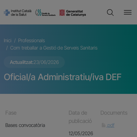
Vés al contingut
Cerca
Fil d'ariadna
Inici
Professionals
Com treballar a Gestió de Serveis Sanitaris
Actualitzat
23/06/2026
Oficial/a Administratiu/iva DEF
Fase
Data de
Documents
publicació
Bases convocatòria
.pdf
12/05/2026