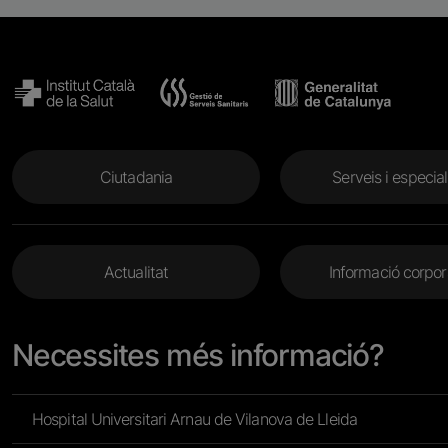
Menu Footer
Ciutadania
Serveis i especial
Menu Footer 2
Actualitat
Informació corpor
Necessites més informació?
Hospital Universitari Arnau de Vilanova de Lleida