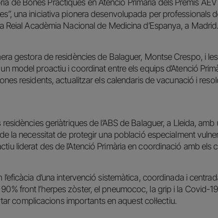
ria de Bones Pràctiques en Atenció Primària dels Premis AEV 
es”, una iniciativa pionera desenvolupada per professionals de
 a la Reial Acadèmia Nacional de Medicina d’Espanya, a Madrid
rmera gestora de residències de Balaguer, Montse Crespo, i le
un model proactiu i coordinat entre els equips d’Atenció Primàr
rsones residents, actualitzar els calendaris de vacunació i re
is residències geriàtriques de l’ABS de Balaguer, a Lleida, amb
x de la necessitat de protegir una població especialment vulne
tiu liderat des de l’Atenció Primària en coordinació amb els c
n l’eficàcia d’una intervenció sistemàtica, coordinada i centr
90% front l’herpes zòster, el pneumococ, la grip i la Covid-19
r complicacions importants en aquest col·lectiu.