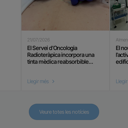
21/07/2026
Almen
El Servei d’Oncologia
El no
Radioteràpica incorpora una
l’act
tinta mèdica reabsorbible…
edifi
Llegir més
Llegi
Veure totes les notícies