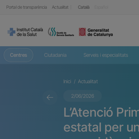
Vés al contingut
Top header
Portal de transparència
Actualitat
Català
Español
Navegació principal
Centres
Ciutadania
Serveis i especialitats
Fil d'ariadna
Inici
Actualitat
2/06/2026
L’Atenció Pri
estatal per u