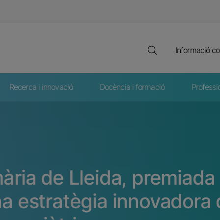
Cerca full
Destaca
Informació co
Recerca i innovació
Docència i formació
Professi
mària de Lleida, premiada 
na estratègia innovadora