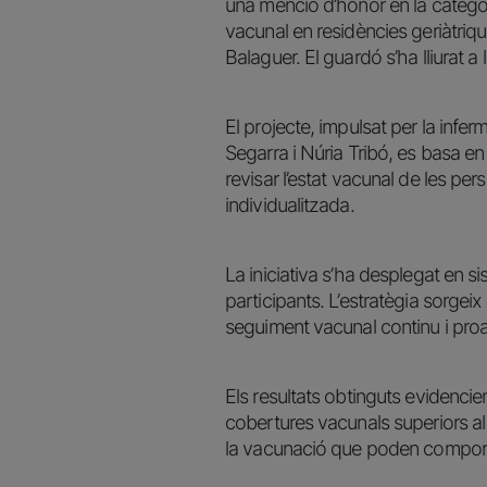
una menció d’honor en la catego
vacunal en residències geriàtriqu
Balaguer. El guardó s’ha lliurat
El projecte, impulsat per la infe
Segarra i Núria Tribó, es basa en 
revisar l’estat vacunal de les pe
individualitzada.
La iniciativa s’ha desplegat en s
participants. L’estratègia sorgei
seguiment vacunal continu i proac
Els resultats obtinguts evidencie
cobertures vacunals superiors al 
la vacunació que poden comporta