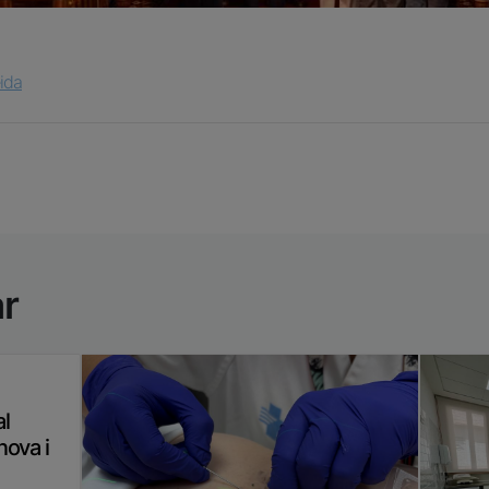
eida
ar
al
nova i