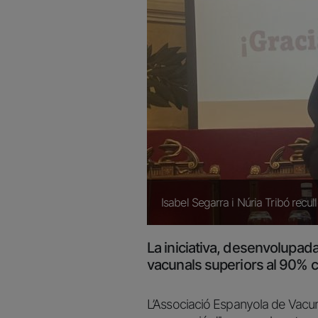
Isabel Segarra i Núria Tribó recul
La iniciativa, desenvolupada
vacunals superiors al 90% c
L’Associació Espanyola de Vacunolo