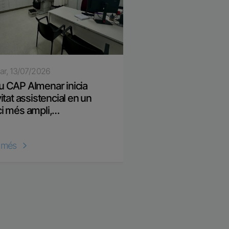
ar, 13/07/2026
8/07/2026
u CAP Almenar inicia
Un projecte lleidatà r
ivitat assistencial en un
ajuda a la recerca mè
ci més ampli,…
r més
Llegir més