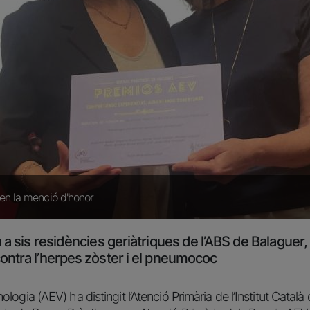
len la menció d'honor
 a sis residències geriàtriques de l’ABS de Balaguer,
ontra l’herpes zòster i el pneumococ
gia (AEV) ha distingit l’Atenció Primària de l’Institut Català 