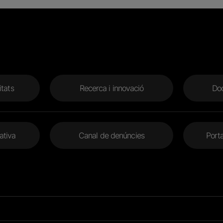
itats
Recerca i innovació
Doc
ativa
Canal de denúncies
Porta