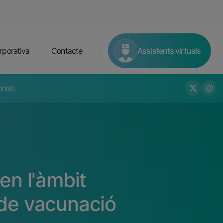
ts
Imatge
Assistents virtuals
rporativa
Contacte
Oskar
onals
Urgències mèdiques
Radia
Oncologia Radioteràpica
en l'àmbit
 de vacunació