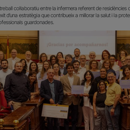
eball col·laboratiu entre la infermera referent de residències d
’èxit d’una estratègia que contribueix a millorar la salut i la p
rofessionals guardonades.