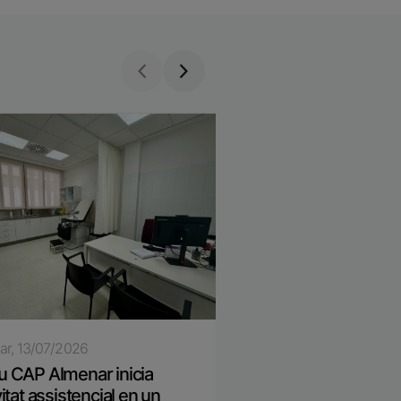
ar, 13/07/2026
8/07/2026
u CAP Almenar inicia
Un projecte lleidatà r
ivitat assistencial en un
ajuda a la recerca mè