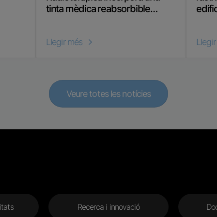
tinta mèdica reabsorbible…
edifi
Llegir més
Llegi
Veure totes les notícies
itats
Recerca i innovació
Doc