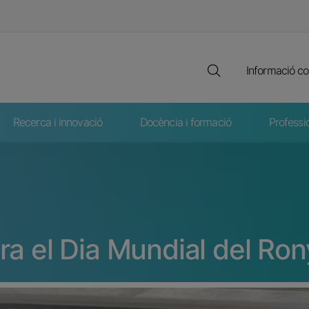
Cerca full
Destaca
Informació co
Recerca i innovació
Docència i formació
Professi
a el Dia Mundial del Ro