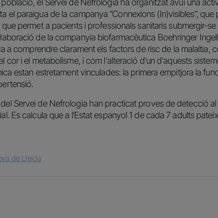
població, el Servei de Nefrologia ha organitzat avui una activita
ta el paraigua de la campanya “Connexions (In)visibles”, que 
al que permet a pacients i professionals sanitaris submergir-s
ol·laboració de la companyia biofarmacèutica Boehringer Ingel
juda a comprendre clarament els factors de risc de la malaltia, 
l cor i el metabolisme, i com l'alteració d'un d'aquests sistemes
ònica estan estretament vinculades: la primera empitjora la funci
pertensió.
 del Servei de Nefrologia han practicat proves de detecció al
ial. Es calcula que a l’Estat espanyol 1 de cada 7 adults pate
ova de Lleida