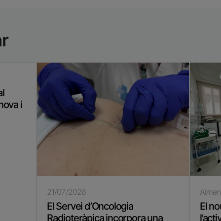
ar
al
nova i
21/07/2026
Almen
El Servei d’Oncologia
El no
Radioteràpica incorpora una
l’act