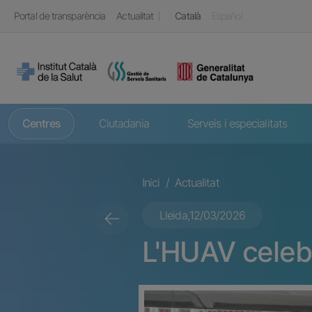
Vés al contingut
Top header
Portal de transparència
Actualitat
Català
Español
Navegació principal
Centres
Ciutadania
Serveis i especialitats
Fil d'ariadna
Inici
Actualitat
Lleida,
12/03/2026
L'HUAV celebr