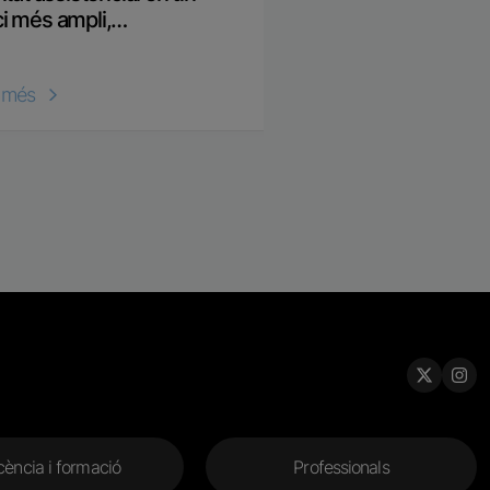
ci més ampli,…
r més
Llegir més
ència i formació
Professionals