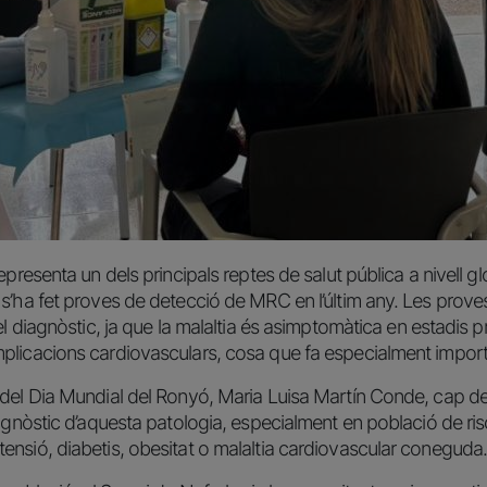
epresenta un dels principals reptes de salut pública a nivell gl
’ha fet proves de detecció de MRC en l’últim any. Les proves, 
 el diagnòstic, ja que la malaltia és asimptomàtica en estadi
plicacions cardiovasculars, cosa que fa especialment import
del Dia Mundial del Ronyó, Maria Luisa Martín Conde, cap de
iagnòstic d’aquesta patologia, especialment en població de ri
ensió, diabetis, obesitat o malaltia cardiovascular coneguda