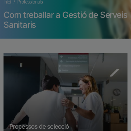
Fil d'ariadna
Inici
Professionals
Com treballar a Gestió de Serveis
Sanitaris
Imatge
Processos de selecció