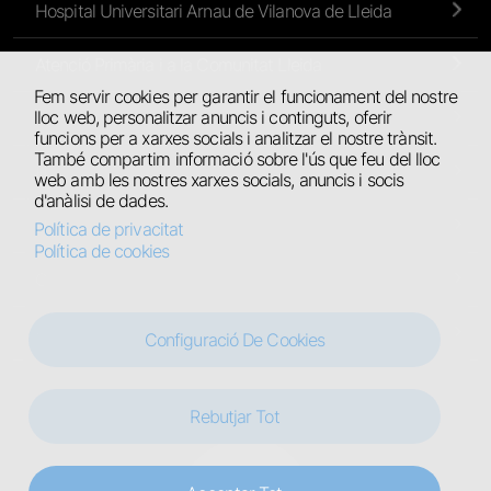
Hospital Universitari Arnau de Vilanova de Lleida
Atenció Primària i a la Comunitat Lleida
Fem servir cookies per garantir el funcionament del nostre
lloc web, personalitzar anuncis i continguts, oferir
Atenció Primària de l’Alt Pirineu i Aran
funcions per a xarxes socials i analitzar el nostre trànsit.
També compartim informació sobre l'ús que feu del lloc
Hospital Universitari de Santa Maria
web amb les nostres xarxes socials, anuncis i socis
d'anàlisi de dades.
Hospital Comarcal del Pallars
Política de privacitat
Política de cookies
Centres Residencials
Hospital Jaume Nadal Meroles
Configuració De Cookies
Rebutjar Tot
Legal
Avís legal
Política de privacitat
Política de cookies