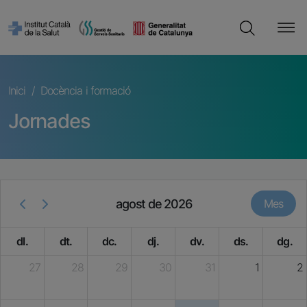
Vés al contingut
Cerca
Fil d'ariadna
Inici
Docència i formació
Jornades
agost de 2026
Mes
dl.
dt.
dc.
dj.
dv.
ds.
dg.
27
28
29
30
31
1
2